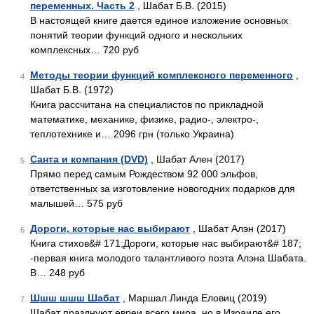
переменных. Часть 2
, Шабат Б.В. (2015)
В настоящей книге дается единое изложение основных
понятий теории функций одного и нескольких
комплексных… 720 руб
Методы теории функций комплексного переменного
,
4
Шабат Б.В. (1972)
Книга рассчитана на специалистов по прикладной
математике, механике, физике, радио-, электро-,
теплотехнике и… 2096 грн (только Украина)
Санта и компания (DVD)
, Шабат Ален (2017)
5
Прямо перед самым Рождеством 92 000 эльфов,
ответственных за изготовление новогодних подарков для
малышей… 575 руб
Дороги, которые нас выбирают
, Шабат Алэн (2017)
6
Книга стихов&# 171;Дороги, которые нас выбирают&# 187;
-первая книга молодого талантливого поэта Алэна Шабата.
В… 248 руб
Шшш шшш Шабат
, Маршал Линда Еловиц (2019)
7
Шабат празднуют евреи всего мира, но в Израиле его